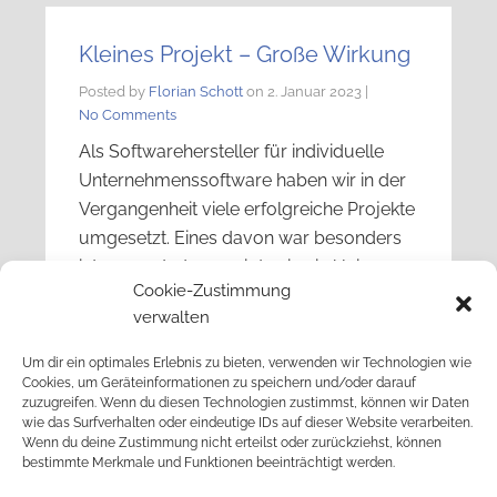
Kleines Projekt – Große Wirkung
Posted by
Florian Schott
on
2. Januar 2023
|
No Comments
Als Softwarehersteller für individuelle
Unternehmenssoftware haben wir in der
Vergangenheit viele erfolgreiche Projekte
umgesetzt. Eines davon war besonders
interessant, da es zeigt, wie ein kleines
Cookie-Zustimmung
und günstiges Projekt großen Nutzen für
verwalten
einen Mittelständischen Industriebetrieb
bringen kann. Das Projekt, das wir …
Um dir ein optimales Erlebnis zu bieten, verwenden wir Technologien wie
Read More
Cookies, um Geräteinformationen zu speichern und/oder darauf
zuzugreifen. Wenn du diesen Technologien zustimmst, können wir Daten
wie das Surfverhalten oder eindeutige IDs auf dieser Website verarbeiten.
Wenn du deine Zustimmung nicht erteilst oder zurückziehst, können
bestimmte Merkmale und Funktionen beeinträchtigt werden.